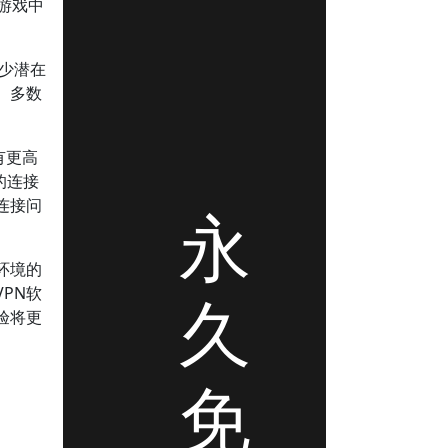
在游戏中
减少潜在
。多数
有更高
的连接
连接问
永
环境的
PN软
久
验将更
免