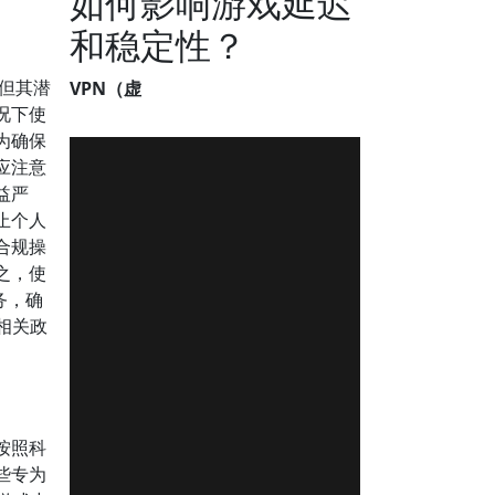
如何影响游戏延迟
和稳定性？
但其潜
VPN（虚
况下使
为确保
应注意
益严
止个人
合规操
之，使
务，确
相关政
按照科
些专为