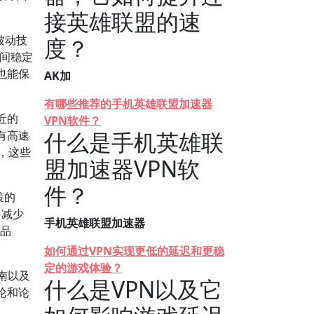
接英雄联盟的速
被动技
度？
时间稳定
也能保
AK加
有哪些推荐的手机英雄联盟加速器
近的
VPN软件？
什么是手机英雄联
有高速
N，这些
盟加速器VPN软
件？
策的
，减少
手机英雄联盟加速器
N品
如何通过VPN实现更低的延迟和更稳
定的游戏体验？
南以及
什么是VPN以及它
论和论